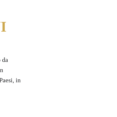
I
o da 
un 
Paesi, in 