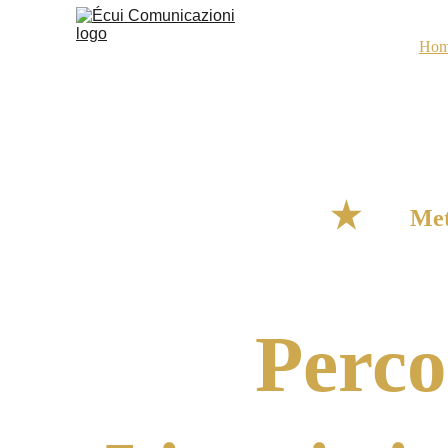
Ho
Me
Perco