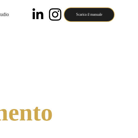
tudio
Scarica il manuale
GNOLO
mento 