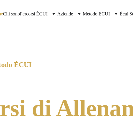
me
Chi sono
Percorsi ÉCUI
Aziende
Metodo ÉCUI
Écui S
todo ÉCUI
: 
Impara a comunicare in SPA
rsi di Allena