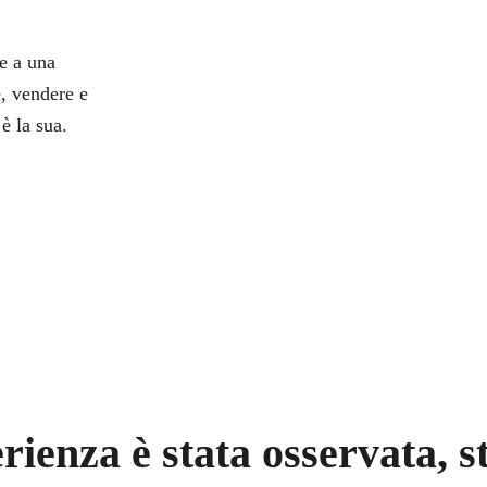
e a una 
, vendere e 
è la sua. 
ienza è stata osservata, s