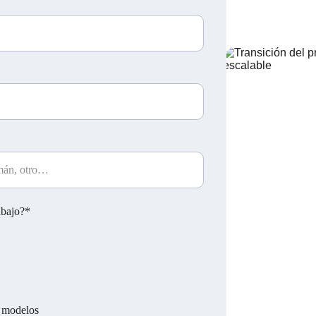
abajo?*
s modelos