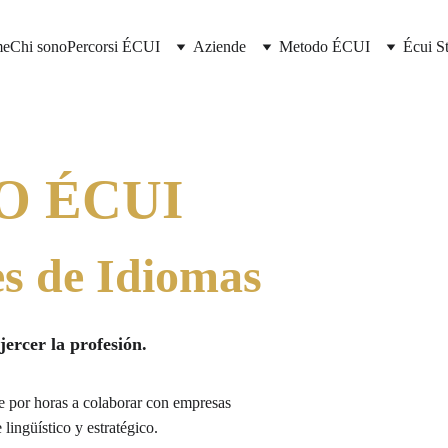
me
Chi sono
Percorsi ÉCUI
Aziende
Metodo ÉCUI
Écui S
 ÉCUI
es de Idiomas
jercer la profesión.
e por horas a colaborar con empresas 
lingüístico y estratégico.