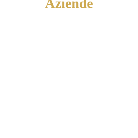
Aziende
Non formazione. Allenamento operativo 
continuo.
Un intervento settimanale che allena il team 
a sostenere la comunicazione in spagnolo in 
modo distribuito, coerente e affidabile.