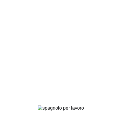
Contatti
Scrivici per informazioni o consulenze
EMAIL
ecuicomunicazioni@ecui.it
info@ecui.it
TELEFONO
+39 3929760511