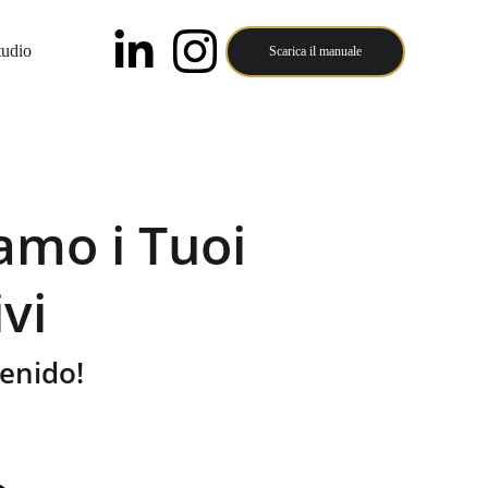
tudio
Scarica il manuale
amo i Tuoi
vi
enido!